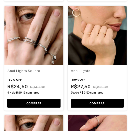
Anel Lights Square
Anel Lights
-
50
%
OFF
-
50
%
OFF
R$24,50
R$27,50
R$49,00
R$55,00
4
x
de
R$6,13
sem juros
5
x
de
R$5,50
sem juros
COMPRAR
COMPRAR