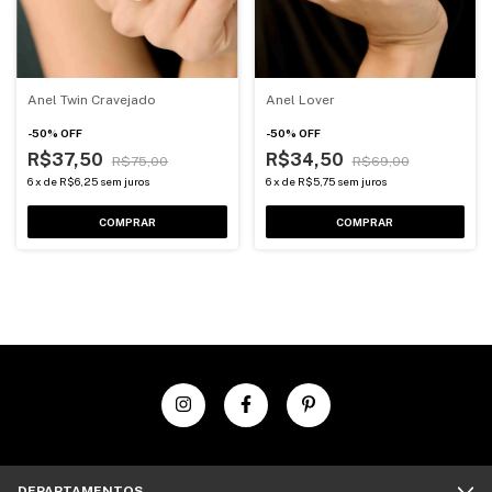
Anel Twin Cravejado
Anel Lover
-
50
%
OFF
-
50
%
OFF
R$37,50
R$34,50
R$75,00
R$69,00
6
x
de
R$6,25
sem juros
6
x
de
R$5,75
sem juros
COMPRAR
COMPRAR
DEPARTAMENTOS