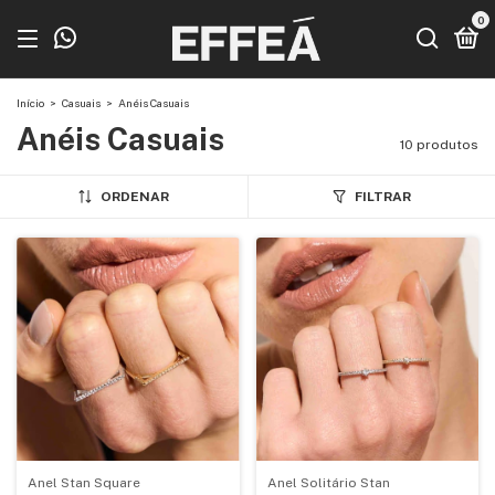
0
Início
>
Casuais
>
Anéis Casuais
Anéis Casuais
10 produtos
ORDENAR
FILTRAR
Anel Stan Square
Anel Solitário Stan