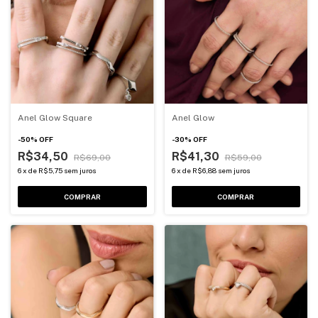
Anel Glow Square
Anel Glow
-
50
%
OFF
-
30
%
OFF
R$34,50
R$41,30
R$69,00
R$59,00
6
x
de
R$5,75
sem juros
6
x
de
R$6,88
sem juros
COMPRAR
COMPRAR