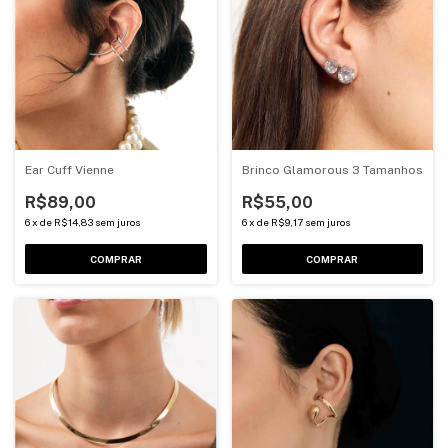
Ear Cuff Vienne
Brinco Glamorous 3 Tamanhos
R$89,00
R$55,00
6
x
de
R$14,83
sem juros
6
x
de
R$9,17
sem juros
COMPRAR
COMPRAR