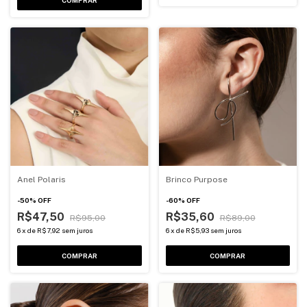
COMPRAR
Anel Polaris
Brinco Purpose
-
50
%
OFF
-
60
%
OFF
R$47,50
R$35,60
R$95,00
R$89,00
6
x
de
R$7,92
sem juros
6
x
de
R$5,93
sem juros
COMPRAR
COMPRAR