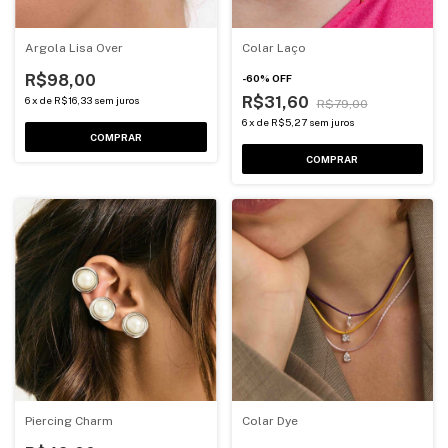
Argola Lisa Over
Colar Laço
R$98,00
-
60
%
OFF
R$31,60
6
x
de
R$16,33
sem juros
R$79,00
6
x
de
R$5,27
sem juros
COMPRAR
COMPRAR
Piercing Charm
Colar Dye