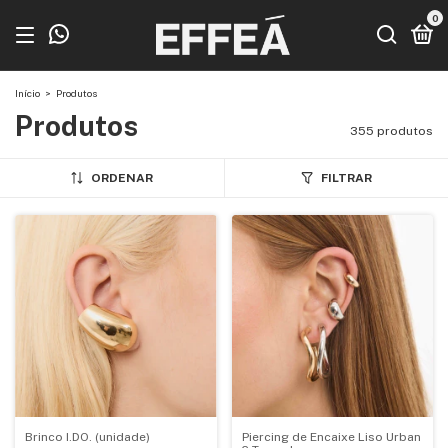
0
Início
>
Produtos
Produtos
355 produtos
ORDENAR
FILTRAR
Brinco I.DO. (unidade)
Piercing de Encaixe Liso Urban