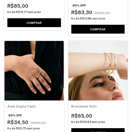
R$85,00
-
30
%
OFF
R$83,30
6
x
de
R$14,17
sem juros
R$119,00
6
x
de
R$13,88
sem juros
COMPRAR
COMPRAR
Anel Duplo Fash
Bracelete Slim
R$65,00
-
50
%
OFF
R$34,50
6
x
de
R$10,83
sem juros
R$69,00
6
x
de
R$5,75
sem juros