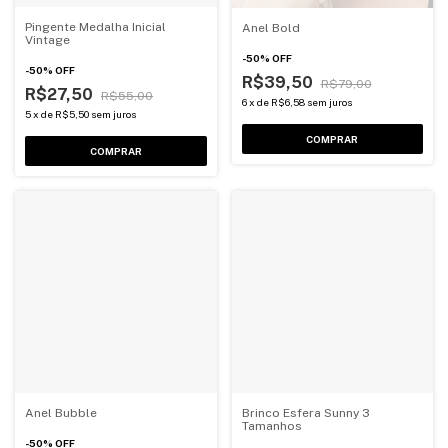
Pingente Medalha Inicial
Anel Bold
Vintage
-
50
%
OFF
-
50
%
OFF
R$39,50
R$79,00
R$27,50
R$55,00
6
x
de
R$6,58
sem juros
5
x
de
R$5,50
sem juros
COMPRAR
COMPRAR
Anel Bubble
Brinco Esfera Sunny 3
Tamanhos
-
50
%
OFF