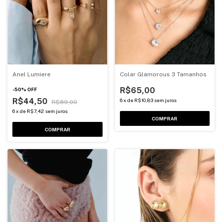
Anel Lumiere
Colar Glamorous 3 Tamanhos
R$65,00
-
50
%
OFF
R$44,50
6
x
de
R$10,83
sem juros
R$89,00
6
x
de
R$7,42
sem juros
COMPRAR
COMPRAR