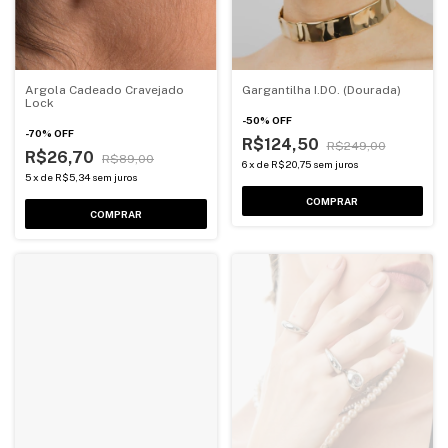
Argola Cadeado Cravejado
Gargantilha I.DO. (Dourada)
Lock
-
50
%
OFF
-
70
%
OFF
R$124,50
R$249,00
R$26,70
R$89,00
6
x
de
R$20,75
sem juros
5
x
de
R$5,34
sem juros
COMPRAR