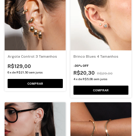
Argola Control 3 Tamanhos
Brinco Blues 4 Tamanhos
R$129,00
-
30
%
OFF
R$20,30
6
x
de
R$21,50
sem juros
R$29,00
4
x
de
R$5,08
sem juros
COMPRAR
COMPRAR