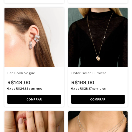
Ear Hook Vogue
Colar Solen Lumiere
R$149,00
R$169,00
6
x
de
R$24,83
sem juros
6
x
de
R$28,17
sem juros
COMPRAR
COMPRAR