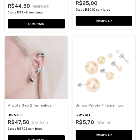
R$25,00
R$44,50
R$89,00
5
x
de
R$5,00
sem juros
6
x
de
R$7,42
sem juros
COMPRAR
COMPRAR
Argola Geo 2 Tamanhos
Brinco Pérola 4 Tamanhos
-
50
%
OFF
-
70
%
OFF
R$47,50
R$5,70
R$95,00
R$19,00
6
x
de
R$7,92
sem juros
COMPRAR