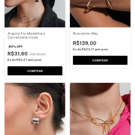
Argola Fio Medalha e
Bracelete Way
Correntaria Code
R$139,00
-
60
%
OFF
6
x
de
R$23,17
sem juros
R$31,60
R$79,00
6
x
de
R$5,27
sem juros
COMPRAR
COMPRAR