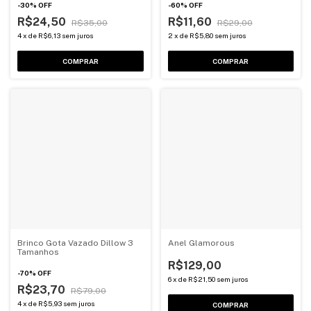
-
30
%
OFF
-
60
%
OFF
R$24,50
R$11,60
R$35,00
R$29,00
4
x
de
R$6,13
sem juros
2
x
de
R$5,80
sem juros
COMPRAR
COMPRAR
Brinco Gota Vazado Dillow 3
Anel Glamorous
Tamanhos
R$129,00
-
70
%
OFF
6
x
de
R$21,50
sem juros
R$23,70
R$79,00
4
x
de
R$5,93
sem juros
COMPRAR