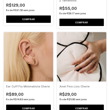
2 Tamanhos
R$129,00
R$55,00
6
x
de
R$21,50
sem juros
6
x
de
R$9,17
sem juros
COMPRAR
COMPRAR
Ear Cuff Fio Minimalista Cherie
Anel Fino Liso Cherie
R$89,00
R$29,00
6
x
de
R$14,83
sem juros
5
x
de
R$5,80
sem juros
COMPRAR
COMPRAR