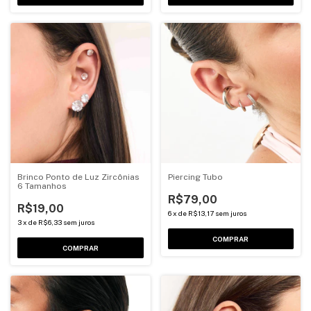
Brinco Ponto de Luz Zircônias
Piercing Tubo
6 Tamanhos
R$79,00
R$19,00
6
x
de
R$13,17
sem juros
3
x
de
R$6,33
sem juros
COMPRAR
COMPRAR