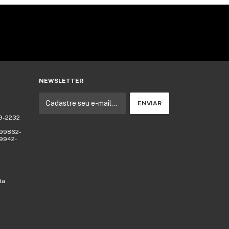
NEWSLETTER
69-2232
)
 99862-
99942-
ta