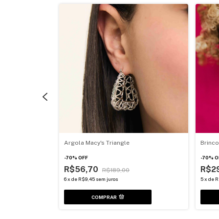
Argola Macy's Triangle
Brinco
-
70
%
OFF
-
70
%
O
R$56,70
R$2
R$189,00
6
x
de
R$9,45
sem juros
5
x
de
R
COMPRAR