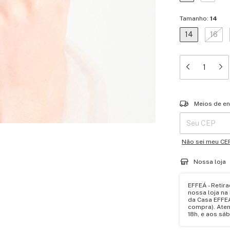
Tamanho:
14
14
16
Entregas para o 
Meios de en
Não sei meu CE
Nossa loja
EFFEÁ - Retir
nossa loja na
da Casa EFFEÁ
compra). Ate
18h, e aos sá