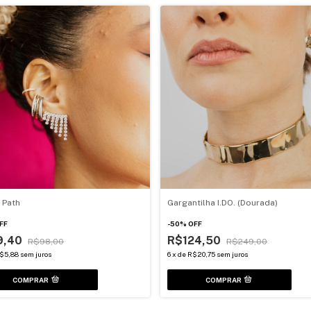
 Path
Gargantilha I.DO. (Dourada)
FF
-
50
%
OFF
9,40
R$124,50
R$98,00
R$249,00
$5,88
sem juros
6
x
de
R$20,75
sem juros
COMPRAR