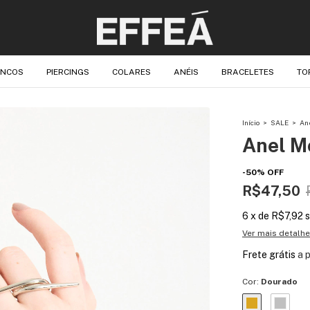
INCOS
PIERCINGS
COLARES
ANÉIS
BRACELETES
TO
Início
>
SALE
>
An
Anel M
-
50
%
OFF
R$47,50
6
x
de
R$7,92
s
Ver mais detalh
Frete grátis
a 
Cor:
Dourado