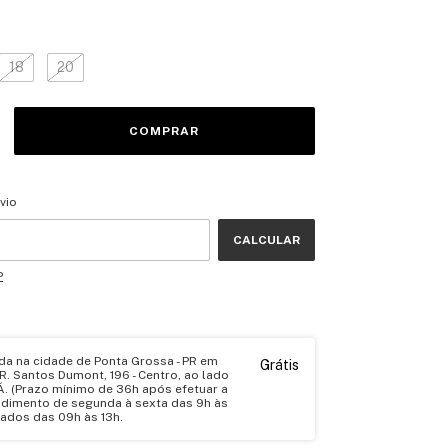
18
20
CEP:
ALTERAR CEP
vio
CALCULAR
P
ada na cidade de Ponta Grossa - PR em
Grátis
 R. Santos Dumont, 196 - Centro, ao lado
. (Prazo mínimo de 36h após efetuar a
ndimento de segunda à sexta das 9h às
bados das 09h às 13h.