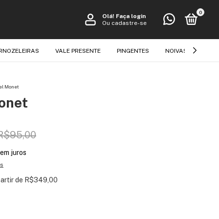
0
Olá!
Faça login
Ou cadastre-se
RNOZELEIRAS
VALE PRESENTE
PINGENTES
NOIVAS E FESTAS
el Monet
onet
R$95,00
em juros
es
partir de
R$349,00