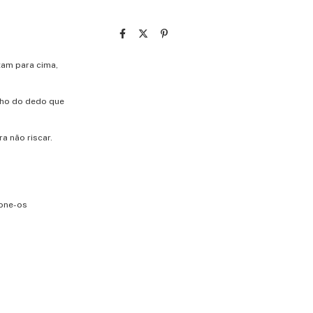
tam para cima,
nho do dedo que
a não riscar.
ione-os