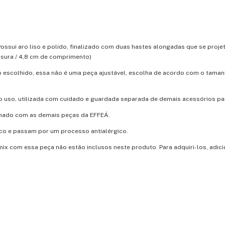
ssui aro liso e polido, finalizado com duas hastes alongadas que se proje
ssura / 4,8 cm de comprimento)
o escolhido, essa não é uma peça ajustável, escolha de acordo com o tama
o uso, utilizada com cuidado e guardada separada de demais acessórios par
inado com as demais peças da EFFEÁ.
co e passam por um processo antialérgico.
mix com essa peça não estão inclusos neste produto. Para adquiri-los, adic