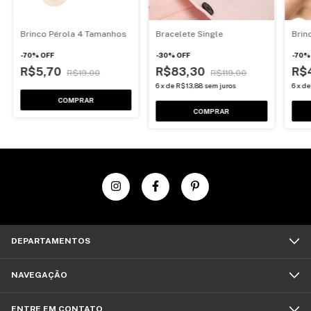
Brinco Pérola 4 Tamanhos
Bracelete Single
Brin
-
70
%
OFF
-
30
%
OFF
-
70
R$5,70
R$83,30
R$
R$19,00
R$119,00
6
x
de
R$13,88
sem juros
6
x
d
COMPRAR
COMPRAR
DEPARTAMENTOS
NAVEGAÇÃO
ENTRE EM CONTATO