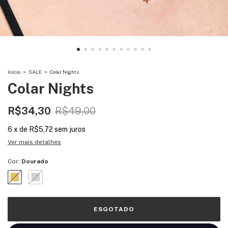
Início
>
SALE
>
Colar Nights
Colar Nights
R$34,30
R$49,00
6
x
de
R$5,72
sem juros
Ver mais detalhes
Cor:
Dourado