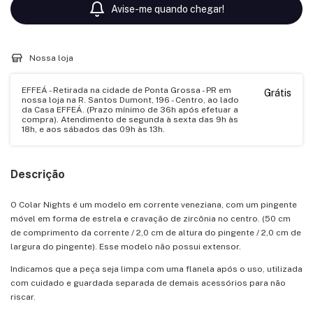
Avise-me quando chegar!
Nossa loja
EFFEÁ - Retirada na cidade de Ponta Grossa - PR em
Grátis
nossa loja na R. Santos Dumont, 196 - Centro, ao lado
da Casa EFFEÁ. (Prazo mínimo de 36h após efetuar a
compra). Atendimento de segunda à sexta das 9h às
18h, e aos sábados das 09h às 13h.
Descrição
O Colar Nights é um modelo em corrente veneziana, com um pingente
móvel em forma de estrela e cravação de zircônia no centro. (50 cm
de comprimento da corrente / 2,0 cm de altura do pingente / 2,0 cm de
largura do pingente). Esse modelo não possui extensor.
Indicamos que a peça seja limpa com uma flanela após o uso, utilizada
com cuidado e guardada separada de demais acessórios para não
riscar.