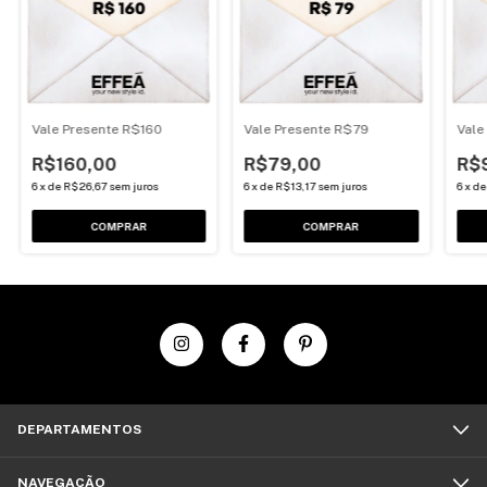
Vale Presente R$160
Vale Presente R$79
Vale
R$160,00
R$79,00
R$
6
x
de
R$26,67
sem juros
6
x
de
R$13,17
sem juros
6
x
d
DEPARTAMENTOS
NAVEGAÇÃO