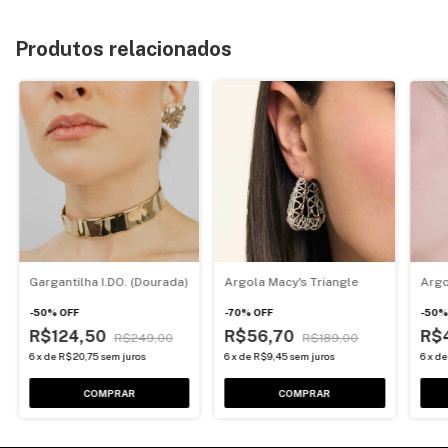
Produtos relacionados
Gargantilha I.DO. (Dourada)
Argola Macy's Triangle
Argo
-
50
%
OFF
-
70
%
OFF
-
50
R$124,50
R$56,70
R$
R$249,00
R$189,00
6
x
de
R$20,75
sem juros
6
x
de
R$9,45
sem juros
6
x
d
COMPRAR