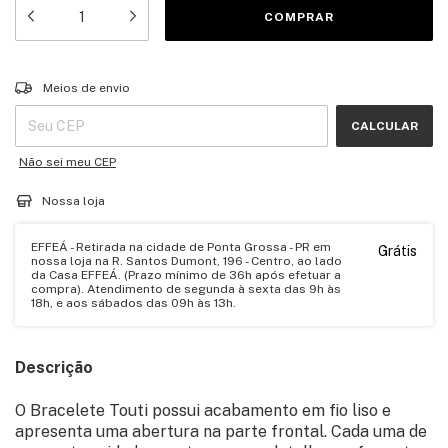
Entregas para o CEP:
ALTERAR CEP
Meios de envio
CALCULAR
Não sei meu CEP
Nossa loja
EFFEÁ - Retirada na cidade de Ponta Grossa - PR em
Grátis
nossa loja na R. Santos Dumont, 196 - Centro, ao lado
da Casa EFFEÁ. (Prazo mínimo de 36h após efetuar a
compra). Atendimento de segunda à sexta das 9h às
18h, e aos sábados das 09h às 13h.
Descrição
O Bracelete Touti possui acabamento em fio liso e
apresenta uma abertura na parte frontal. Cada uma de