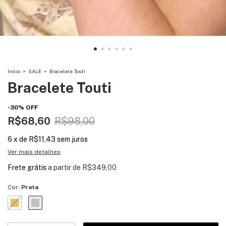
Início
>
SALE
>
Bracelete Touti
Bracelete Touti
-
30
%
OFF
R$68,60
R$98,00
6
x
de
R$11,43
sem juros
Ver mais detalhes
Frete grátis
a partir de
R$349,00
Cor:
Prata