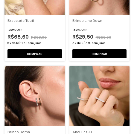
Bracelete Touti
Brinco Line Down
-
30
%
OFF
-
50
%
OFF
R$68,60
R$29,50
R$98,00
R$59,00
6
x
de
R$11,43
sem juros
5
x
de
R$5,90
sem juros
COMPRAR
COMPRAR
Brinco Roma
Anel Lazuli