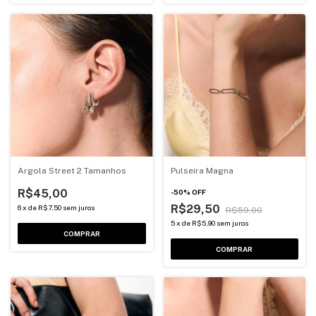
Argola Street 2 Tamanhos
Pulseira Magna
R$45,00
-
50
%
OFF
R$29,50
6
x
de
R$7,50
sem juros
R$59,00
5
x
de
R$5,90
sem juros
COMPRAR
COMPRAR