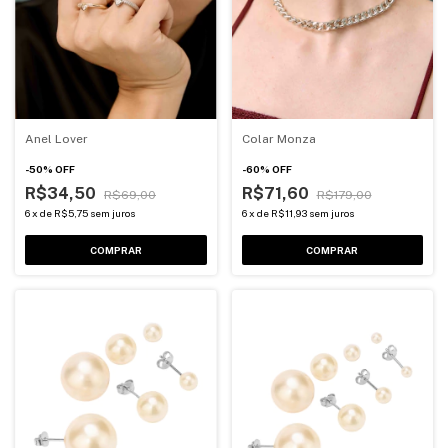
Anel Lover
Colar Monza
-
50
%
OFF
-
60
%
OFF
R$34,50
R$71,60
R$69,00
R$179,00
6
x
de
R$5,75
sem juros
6
x
de
R$11,93
sem juros
COMPRAR
COMPRAR