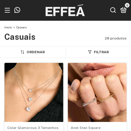
0
Início
>
Casuais
Casuais
28 produtos
ORDENAR
FILTRAR
Colar Glamorous 3 Tamanhos
Anel Stan Square