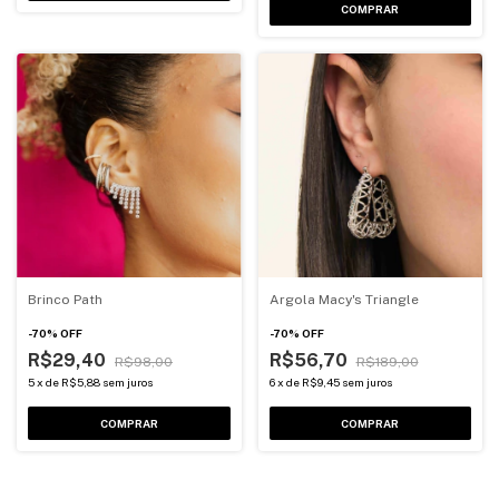
COMPRAR
Brinco Path
Argola Macy's Triangle
-
70
%
OFF
-
70
%
OFF
R$29,40
R$56,70
R$98,00
R$189,00
5
x
de
R$5,88
sem juros
6
x
de
R$9,45
sem juros
COMPRAR
COMPRAR