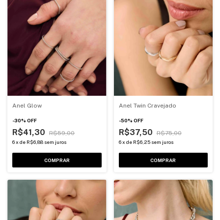
Anel Glow
Anel Twin Cravejado
-
30
%
OFF
-
50
%
OFF
R$41,30
R$37,50
R$59,00
R$75,00
6
x
de
R$6,88
sem juros
6
x
de
R$6,25
sem juros
COMPRAR
COMPRAR