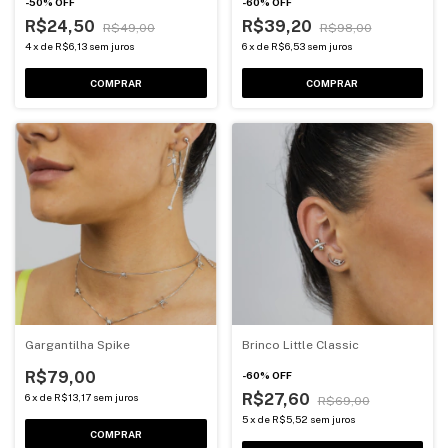
-
50
%
OFF
-
60
%
OFF
R$24,50
R$39,20
R$49,00
R$98,00
4
x
de
R$6,13
sem juros
6
x
de
R$6,53
sem juros
COMPRAR
COMPRAR
Gargantilha Spike
Brinco Little Classic
R$79,00
-
60
%
OFF
R$27,60
6
x
de
R$13,17
sem juros
R$69,00
5
x
de
R$5,52
sem juros
COMPRAR