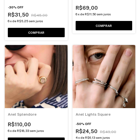
R$69,00
-
30
%
OFF
R$31,50
6
x
de
R$11,50
sem juros
R$45,00
6
x
de
R$5,25
sem juros
COMPRAR
COMPRAR
Anel Splendore
Anel Lights Square
R$110,00
-
50
%
OFF
R$24,50
6
x
de
R$18,33
sem juros
R$49,00
4
x
de
R$6,13
sem juros